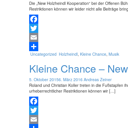
Die „New Holzheindl Kooperation“ bei der Offenen Bühn
Restriktionen können wir leider nicht alle Beiträge brin
Facebook
Twitter
Email
Uncategorized
Holzheindl
,
Kleine Chance
,
Musik
Teilen
Kleine Chance – New 
5. Oktober 2015
6. März 2016
Andreas Zeiner
Roland und Christian Koller treten in die Fußstapfen 
urheberrechtlicher Restriktionen können wir […]
Facebook
Twitter