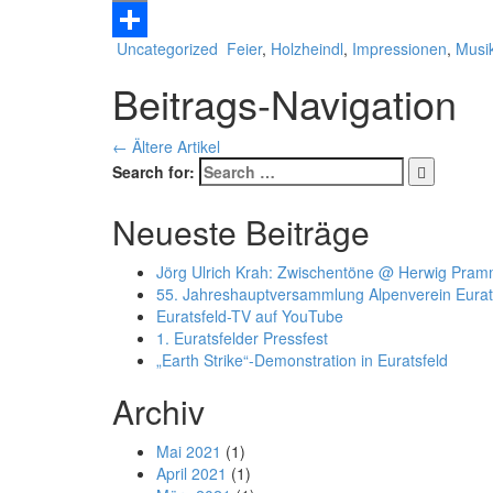
Email
Uncategorized
Feier
,
Holzheindl
,
Impressionen
,
Musi
Teilen
Beitrags-Navigation
←
Ältere Artikel
Search for:
Neueste Beiträge
Jörg Ulrich Krah: Zwischentöne @ Herwig Pram
55. Jahreshauptversammlung Alpenverein Eurat
Euratsfeld-TV auf YouTube
1. Euratsfelder Pressfest
„Earth Strike“-Demonstration in Euratsfeld
Archiv
Mai 2021
(1)
April 2021
(1)