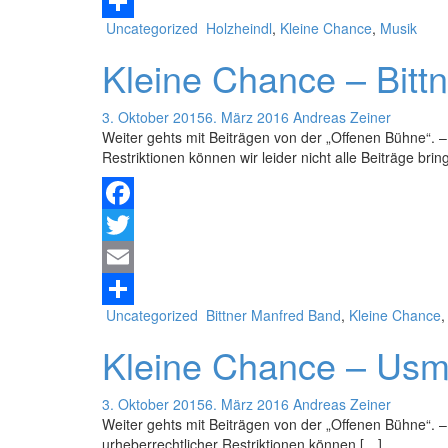
Email
Uncategorized
Holzheindl
,
Kleine Chance
,
Musik
Teilen
Kleine Chance – Bitt
3. Oktober 2015
6. März 2016
Andreas Zeiner
Weiter gehts mit Beiträgen von der „Offenen Bühne“. –
Restriktionen können wir leider nicht alle Beiträge brin
Facebook
Twitter
Email
Uncategorized
Bittner Manfred Band
,
Kleine Chance
Teilen
Kleine Chance – Usma
3. Oktober 2015
6. März 2016
Andreas Zeiner
Weiter gehts mit Beiträgen von der „Offenen Bühne“. 
urheberrechtlicher Restriktionen können […]