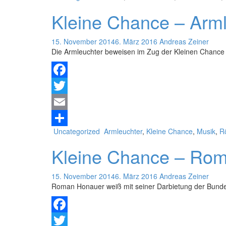
Kleine Chance – Arml
15. November 2014
6. März 2016
Andreas Zeiner
Die Armleuchter beweisen im Zug der Kleinen Chance 
Facebook
Twitter
Email
Uncategorized
Armleuchter
,
Kleine Chance
,
Musik
,
R
Teilen
Kleine Chance – Ro
15. November 2014
6. März 2016
Andreas Zeiner
Roman Honauer weiß mit seiner Darbietung der Bund
Facebook