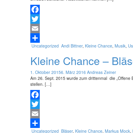
Facebook
Twitter
Email
Uncategorized
Andi Bittner
,
Kleine Chance
,
Musik
,
Us
Teilen
Kleine Chance – Bläs
1. Oktober 2015
6. März 2016
Andreas Zeiner
Am 26. Sept. 2015 wurde zum drittenmal die „Offene 
stellen. […]
Facebook
Twitter
Email
Uncategorized
Bläser
,
Kleine Chance
,
Markus Mock
,
Teilen