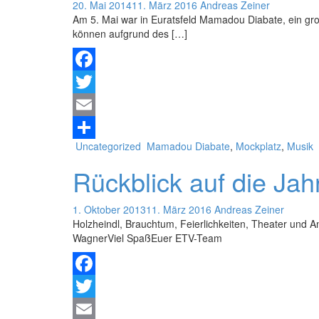
20. Mai 2014
11. März 2016
Andreas Zeiner
Am 5. Mai war in Euratsfeld Mamadou Diabate, ein gr
können aufgrund des […]
Facebook
Twitter
Email
Uncategorized
Mamadou Diabate
,
Mockplatz
,
Musik
Teilen
Rückblick auf die Jah
1. Oktober 2013
11. März 2016
Andreas Zeiner
Holzheindl, Brauchtum, Feierlichkeiten, Theater und 
WagnerViel SpaßEuer ETV-Team
Facebook
Twitter