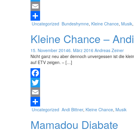
Twitter
Email
Uncategorized
Bundeshymne
,
Kleine Chance
,
Musik
Teilen
Kleine Chance – Andi 
15. November 2014
6. März 2016
Andreas Zeiner
Nicht ganz neu aber dennoch unvergessen ist die kle
auf ETV zeigen. – […]
Facebook
Twitter
Email
Uncategorized
Andi Bittner
,
Kleine Chance
,
Musik
Teilen
Mamadou Diabate